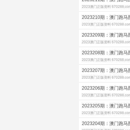
2023澳门正版资料 670288.co
2023210期：澳门跑马
2023澳门正版资料 670288.co
2023209期：澳门跑马
2023澳门正版资料 670288.co
2023208期：澳门跑马
2023澳门正版资料 670288.co
2023207期：澳门跑马
2023澳门正版资料 670288.co
2023206期：澳门跑马
2023澳门正版资料 670288.co
2023205期：澳门跑马
2023澳门正版资料 670288.co
2023204期：澳门跑马