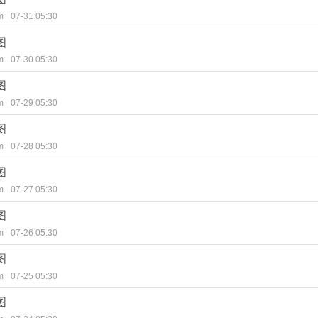
m
07-31 05:30
图
m
07-30 05:30
图
m
07-29 05:30
图
m
07-28 05:30
图
m
07-27 05:30
图
m
07-26 05:30
图
m
07-25 05:30
图