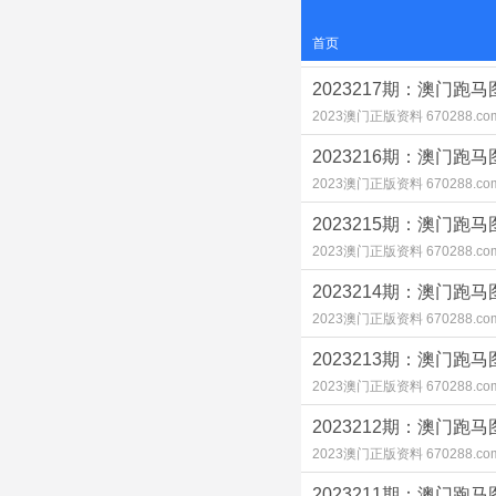
首页
2023217期：澳门跑马
2023澳门正版资料 670288.co
2023216期：澳门跑马
2023澳门正版资料 670288.co
2023215期：澳门跑马
2023澳门正版资料 670288.co
2023214期：澳门跑马
2023澳门正版资料 670288.co
2023213期：澳门跑马
2023澳门正版资料 670288.co
2023212期：澳门跑马
2023澳门正版资料 670288.co
2023211期：澳门跑马